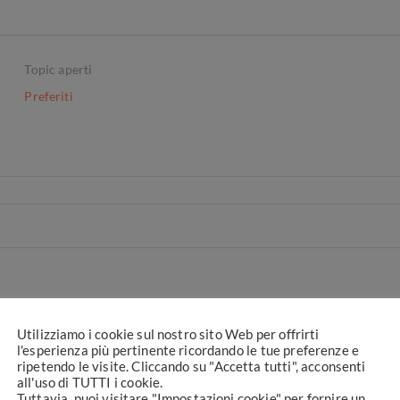
Topic aperti
Preferiti
Utilizziamo i cookie sul nostro sito Web per offrirti
l'esperienza più pertinente ricordando le tue preferenze e
ripetendo le visite. Cliccando su "Accetta tutti", acconsenti
all'uso di TUTTI i cookie.
Tuttavia, puoi visitare "Impostazioni cookie" per fornire un