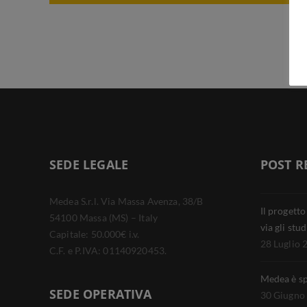
SEDE LEGALE
POST R
Medea S.r.l. Via Massa Avenza, 38/B
Il progett
54100 Massa (MS) – Italy
via gli stud
Capitale: 50.000€ i.v.
28 Luglio 
C.F. e P.IVA: 01140920453.
Medea è s
SEDE OPERATIVA
30 Giugno