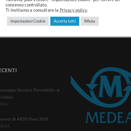
consenso controllato.
Ti invitiamo a consultare la
Privacy policy
.
Impostazioni Cookie
Accetta tutti
Rifiuta
ECENTI
o europeo Horizon ThrombUS+ al
i clinici
2026
ponsor di AIOTI Days 2026
 2026