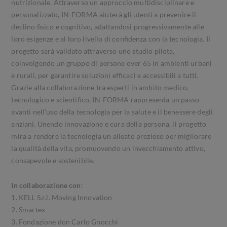
nutrizionale. Attraverso un approccio multidisciplinare e
personalizzato, IN-FORMA aiuterà gli utenti a prevenire il
declino fisico e cognitivo, adattandosi progressivamente alle
loro esigenze e al loro livello di confidenza con la tecnologia. Il
progetto sarà validato attraverso uno studio pilota,
coinvolgendo un gruppo di persone over 65 in ambienti urbani
e rurali, per garantire soluzioni efficaci e accessibili a tutti.
Grazie alla collaborazione tra esperti in ambito medico,
tecnologico e scientifico, IN-FORMA rappresenta un passo
avanti nell’uso della tecnologia per la salute e il benessere degli
anziani. Unendo innovazione e cura della persona, il progetto
mira a rendere la tecnologia un alleato prezioso per migliorare
la qualità della vita, promuovendo un invecchiamento attivo,
consapevole e sostenibile.
In collaborazione con
:
1. KELL S.r.l. Moving Innovation
2. Smartex
3. Fondazione don Carlo Gnocchi