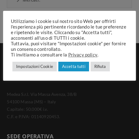
Utilizziamo i cookie sul nostro sito Web per offrirti
l'esperienza più pertinente ricordando le tue preferenze
e ripetendo le visite. Cliccando su "Accetta tutti",
acconsenti all'uso di TUTTI i cookie.
Tuttavia, puoi visitare "Impostazioni cookie" per fornire
un consenso controllato.
Ti invitiamo a consultare la
Privacy policy
.
Impostazioni Cookie
Accetta tutti
Rifiuta
SEDE LEGALE
Medea S.r.l. Via Massa Avenza, 38/B
54100 Massa (MS) – Italy
Capitale: 50.000€ i.v.
C.F. e P.IVA: 01140920453.
SEDE OPERATIVA