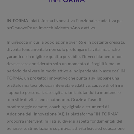
IN-FORMA
: pIattaforma iNnovativa Funzionale e adattiva per
prOmuoveRe un invecchiaMento sAno e attivo.
In un’epoca in cui la popolazione over 65 è in costante crescita,
diventa fondamentale non solo prolungare la vita, ma anche
garantirne la migliore qualità possibile. L’invecchiamento non
deve essere considerato solo un momento di fragilità, ma un
periodo da vivere in modo attivo e indipendente. Nasce così IN-
FORMA, un progetto innovativo che punta a sviluppare una
piattaforma tecnologica integrata e adattiva, capace di offrire
supporto personalizzato agli anziani, aiutandoli a mantenere
uno stile di vita sano e autonomo. Grazie all’uso di
monitoraggio remoto, coaching digitale e strumenti di
Adozione dell’Innovazione (AI), la piattaforma “IN-FORMA”
proporrà interventi mirati su diversi aspetti fondamentali del
benessere: stimolazione cognitiva, attività fisica ed educazione